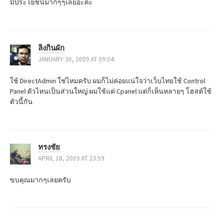
มีประโยชน์มากๆๆเลยอะค่ะ
v
i
ลิงกินผัก
g
JANUARY 30, 2009 AT 09:04
a
ใช้ DirectAdmin ใช่ไหมครับ ผมก็ไม่ค่อยแน่ใจว่าเว็บไทยใช้ Control
t
Panel ตัวไหนเป็นส่วนใหญ่ ผมใช้แต่ Cpanel แต่ก็เห็นหลายๆ โฮสต์ใช้
ตัวนี้กัน
i
o
ทรงชัย
n
APRIL 18, 2009 AT 23:59
ขบคุณมากๆเลยครับ