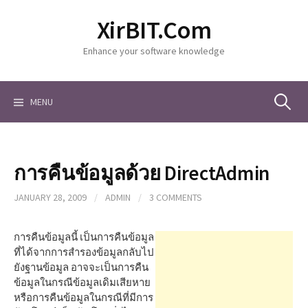
S
XirBIT.Com
k
i
Enhance your software knowledge
p
t
o
c
MENU
S
o
n
t
e
e
การคืนข้อมูลด้วย DirectAdmin
n
a
t
JANUARY 28, 2009
/
ADMIN
/
3 COMMENTS
r
การคืนข้อมูลนี้ เป็นการคืนข้อมูล
ที่ได้จากการสำรองข้อมูลกลับไป
ยังฐานข้อมูล อาจจะเป็นการคืน
c
ข้อมูลในกรณีข้อมูลเดิมเสียหาย
หรือการคืนข้อมูลในกรณีที่มีการ