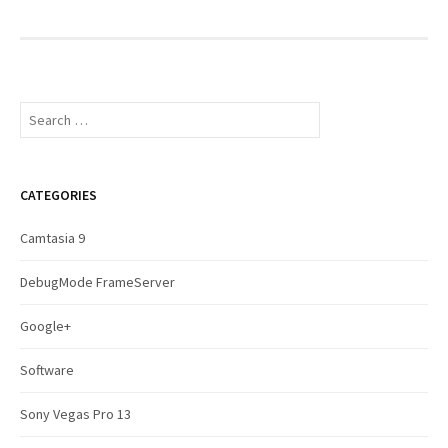
S
e
a
r
c
CATEGORIES
h
f
Camtasia 9
o
r
DebugMode FrameServer
:
Google+
Software
Sony Vegas Pro 13