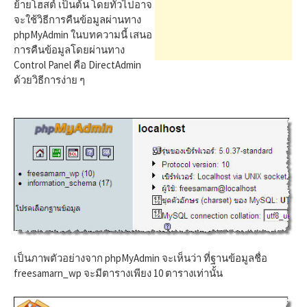
h
ย้ายโฮสต์ เป็นต้น โดยทั่วไปอาจ
จะใช้วิธีการคืนข้อมูลผ่านทาง
phpMyAdmin ในบทความนี้ เสนอ
f
การคืนข้อมูลโดยผ่านทาง
Control Panel คือ DirectAdmin
ด้วยวิธีการง่าย ๆ
o
r
:
เป็นภาพตัวอย่างจาก phpMyAdmin จะเห็นว่า ที่ฐานข้อมูลชื่อ
freesamarn_wp จะมีตารางเพียง 10 ตารางเท่านั้น