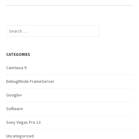
S
e
a
r
c
CATEGORIES
h
f
Camtasia 9
o
r
DebugMode FrameServer
:
Google+
Software
Sony Vegas Pro 13
Uncategorized