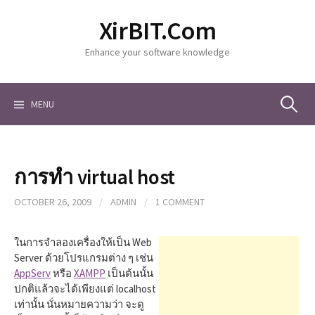
S
XirBIT.Com
k
i
Enhance your software knowledge
p
t
o
c
MENU
S
o
n
t
e
e
การทำ virtual host
n
a
t
OCTOBER 26, 2009
/
ADMIN
/
1 COMMENT
r
ในการจำลองเครื่องให้เป็น Web
Server ด้วยโปรแกรมต่าง ๆ เช่น
AppServ
หรือ
XAMPP
เป็นต้นนั้น
c
ปกติแล้วจะได้เพียงแต่ localhost
เท่านั้น นั่นหมายความว่า จะดู