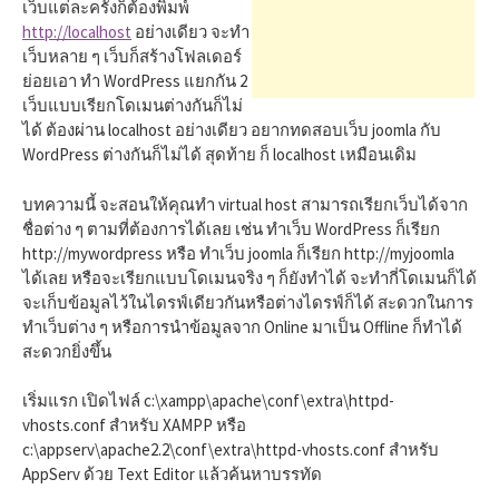
h
เว็บแต่ละครั้งก็ต้องพิมพ์
http://localhost
อย่างเดียว จะทำ
เว็บหลาย ๆ เว็บก็สร้างโฟลเดอร์
f
ย่อยเอา ทำ WordPress แยกกัน 2
เว็บแบบเรียกโดเมนต่างกันก็ไม่
ได้ ต้องผ่าน localhost อย่างเดียว อยากทดสอบเว็บ joomla กับ
o
WordPress ต่างกันก็ไม่ได้ สุดท้าย ก็ localhost เหมือนเดิม
r
บทความนี้ จะสอนให้คุณทำ virtual host สามารถเรียกเว็บได้จาก
ชื่อต่าง ๆ ตามที่ต้องการได้เลย เช่น ทำเว็บ WordPress ก็เรียก
http://mywordpress หรือ ทำเว็บ joomla ก็เรียก http://myjoomla
:
ได้เลย หรือจะเรียกแบบโดเมนจริง ๆ ก็ยังทำได้ จะทำกี่โดเมนก็ได้
จะเก็บข้อมูลไว้ในไดรฟ์เดียวกันหรือต่างไดรฟ์ก็ได้ สะดวกในการ
ทำเว็บต่าง ๆ หรือการนำข้อมูลจาก Online มาเป็น Offline ก็ทำได้
สะดวกยิ่งขึ้น
เริ่มแรก เปิดไฟล์ c:\xampp\apache\conf\extra\httpd-
vhosts.conf สำหรับ XAMPP หรือ
c:\appserv\apache2.2\conf\extra\httpd-vhosts.conf สำหรับ
AppServ ด้วย Text Editor แล้วค้นหาบรรทัด