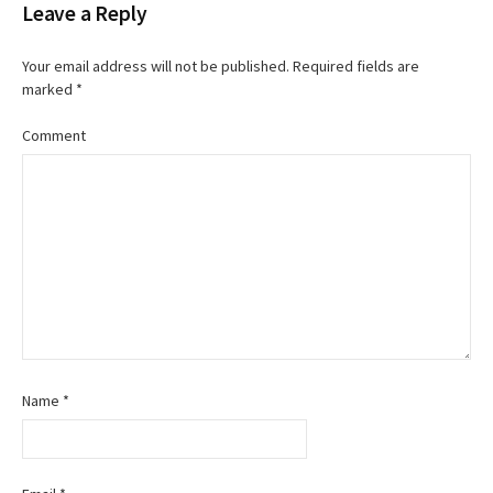
Leave a Reply
g
a
Your email address will not be published.
Required fields are
marked
*
t
Comment
i
o
n
Name
*