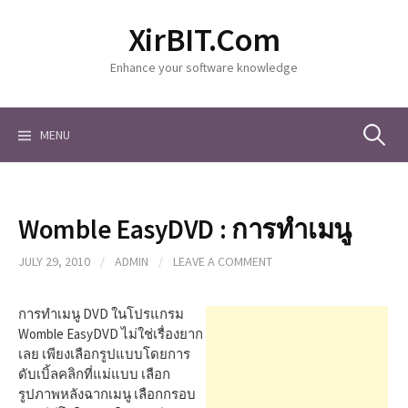
S
XirBIT.Com
k
i
Enhance your software knowledge
p
t
o
c
MENU
S
o
n
t
e
e
Womble EasyDVD : การทำเมนู
n
a
t
JULY 29, 2010
/
ADMIN
/
LEAVE A COMMENT
r
การทำเมนู DVD ในโปรแกรม
Womble EasyDVD ไม่ใช่เรื่องยาก
เลย เพียงเลือกรูปแบบโดยการ
c
ดับเบิ้ลคลิกที่แม่แบบ เลือก
รูปภาพหลังฉากเมนู เลือกกรอบ