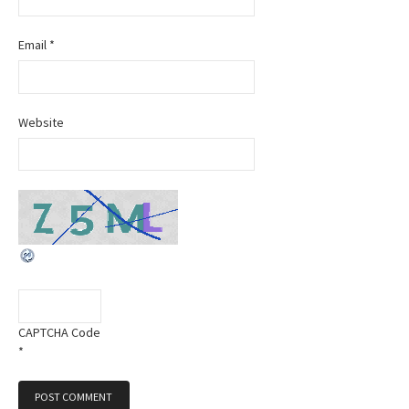
o
Email
*
n
Website
CAPTCHA Code
*