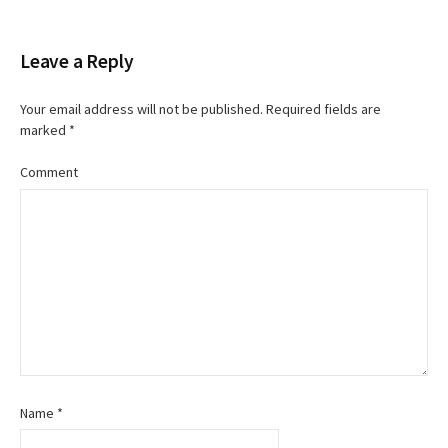
o
Leave a Reply
s
t
Your email address will not be published.
Required fields are
marked
*
n
Comment
a
v
i
g
a
t
Name
*
i