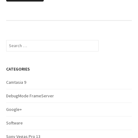
S
e
a
r
c
CATEGORIES
h
f
Camtasia 9
o
r
DebugMode FrameServer
:
Google+
Software
Sony Vegas Pro 13