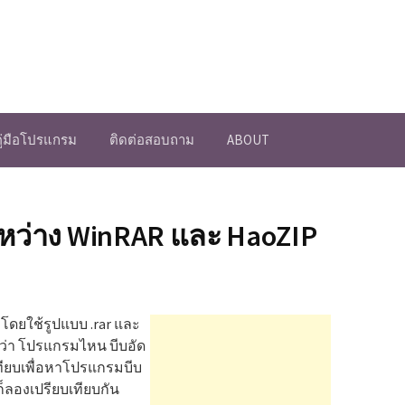
คู่มือโปรแกรม
ติดต่อสอบถาม
ABOUT
หว่าง WinRAR และ HaoZIP
ดยใช้รูปแบบ .rar และ
ดูว่า โปรแกรมไหน บีบอัด
เทียบเพื่อหาโปรแกรมบีบ
ก็ลองเปรียบเทียบกัน