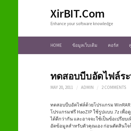
S
XirBIT.Com
k
i
Enhance your software knowledge
p
t
o
HOME
ข้อมูลเว็บเดิม
คอร์ส
c
o
n
t
ทดสอบบีบอัดไฟล์ระ
e
n
MAY 20, 2011
/
ADMIN
/
2 COMMENTS
t
ทดสอบบีบอัดไฟล์ด้วยโปรแกรม WinRAR โ
โปรแกรมฟรี HaoZIP ใช้รูปแบบ .7z เพื่อ
ได้ดีกว่ากัน และอาจจะใช้เป็นข้อเปรียบ
อัดข้อมูลสำหรับตัวคุณเอง ก่อนตัดสินใจ