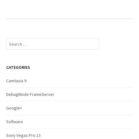
S
e
a
r
c
CATEGORIES
h
f
Camtasia 9
o
r
DebugMode FrameServer
:
Google+
Software
Sony Vegas Pro 13