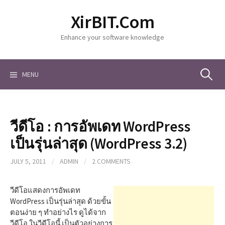
S
XirBIT.Com
k
i
Enhance your software knowledge
p
t
o
c
MENU
S
o
n
t
e
e
วีดีโอ : การอัพเดท WordPress
n
a
t
เป็นรุ่นล่าสุด (WordPress 3.2)
JULY 5, 2011
/
ADMIN
/
2 COMMENTS
r
วีดีโอแสดงการอัพเดท
c
WordPress เป็นรุ่นล่าสุด ด้วยขั้น
ตอนง่าย ๆ ทำอย่างไร ดูได้จาก
วีดีโอ ในวีดีโอนี้ เป็นตัวอย่างการ