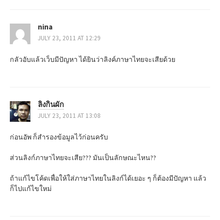
t
nina
n
JULY 23, 2011 AT 12:29
a
กลัวอับแล้วเว็บมีปัญหา ได้ยินว่าลิงค์ภาษาไทยจะเสียด้วย
v
i
ลิงกินผัก
g
JULY 23, 2011 AT 13:08
a
ก่อนอัพ ก็สำรองข้อมูลไว้ก่อนครับ
t
ส่วนลิงก์ภาษาไทยจะเสีย??? มันเป็นลักษณะไหน??
i
ถ้าแก้ไขโค้ดเพื่อให้ใส่ภาษาไทยในลิงก์ได้เยอะ ๆ ก็ต้องมีปัญหา แล้ว
o
ก็ไปแก้ไขใหม่
n