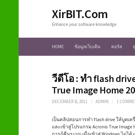
S
XirBIT.Com
k
i
Enhance your software knowledge
p
t
o
HOME
ข้อมูลเว็บเดิม
คอร์ส
c
o
n
t
วีดีโอ : ทำ flash dri
e
n
True Image Home 2
t
DECEMBER 8, 2011
/
ADMIN
/
1 COMME
เป็นคลิปสอนการทำ flash drive ให้บูตเครื
และเข้าสู่โปรแกรม Acronis True Image H
การกู้คืนระบบ เมื่อเข้าสู่ Windows ไม่ไ