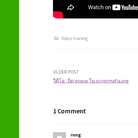
Video training
OLDER POST
วีดีโอ : ปิด popup ใน scriptmafia.org
P
o
1 Comment
s
t
rung