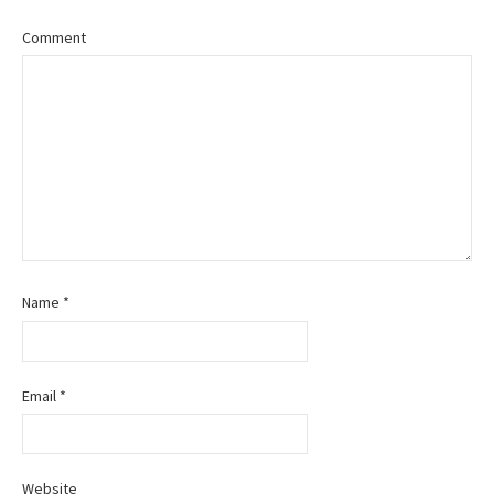
a
Comment
v
i
g
a
t
i
Name
*
o
n
Email
*
Website