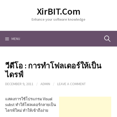
S
XirBIT.Com
k
i
Enhance your software knowledge
p
t
o
c
MENU
S
o
n
t
e
e
วีดีโอ : การทำโฟลเดอร์ให้เป็น
n
a
t
ไดรฟ์
DECEMBER 9, 2011
/
ADMIN
/
LEAVE A COMMENT
r
แสดงการใช้โปรแกรม Visual
c
subst ทำให้โฟลเดอร์กลายเป็น
ไดรฟ์ใหม่ ทำให้เข้าถึงง่าย