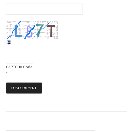
CAPTCHA Code
*
S