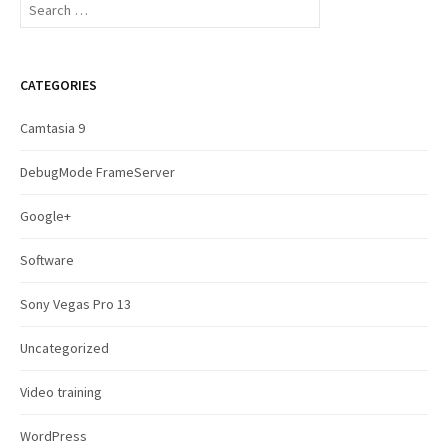
e
a
r
c
CATEGORIES
h
f
Camtasia 9
o
r
DebugMode FrameServer
:
Google+
Software
Sony Vegas Pro 13
Uncategorized
Video training
WordPress