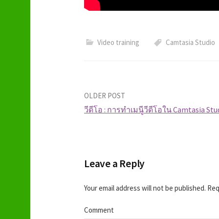
Video training
Camtasia Studio
OLDER POST
วีดีโอ : การทำเมนูีวีดีโอใน Camtasia Stu
P
o
Leave a Reply
s
Your email address will not be published.
Requ
t
Comment