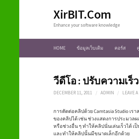
S
XirBIT.Com
k
i
Enhance your software knowledge
p
t
o
HOME
ข้อมูลเว็บเดิม
คอร์ส
c
o
n
t
วีดีโอ : ปรับความเร
e
n
DECEMBER 11, 2011
/
ADMIN
/
LEAVE 
t
การตัดต่อคลิปด้วย Camtasia Studio เร
ของคลิปได้ เช่น ช่วงแสดงการประมวลผ
หรือช่วงอื่น ๆ ทำให้คลิปนั่นเล่นเร็วได้
และทำให้คลิปนั้นมีขนาดเล็กอีกด้วย