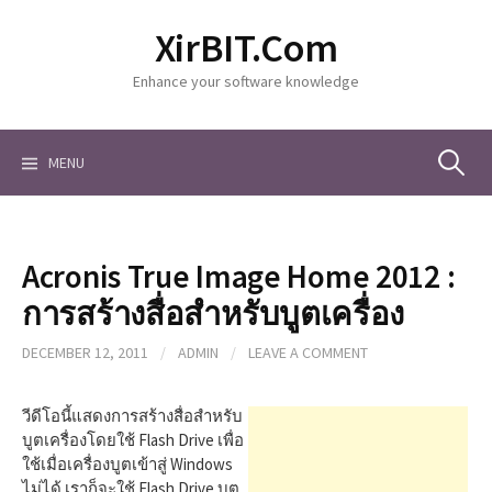
S
XirBIT.Com
k
i
Enhance your software knowledge
p
t
o
c
MENU
S
o
n
t
e
e
Acronis True Image Home 2012 :
n
a
t
การสร้างสื่อสำหรับบูตเครื่อง
DECEMBER 12, 2011
/
ADMIN
/
LEAVE A COMMENT
r
วีดีโอนี้แสดงการสร้างสื่อสำหรับ
c
บูตเครื่องโดยใช้ Flash Drive เพื่อ
ใช้เมื่อเครื่องบูตเข้าสู่ Windows
ไม่ได้ เราก็จะใช้ Flash Drive บูต