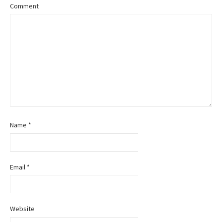
Comment
a
v
i
g
a
t
Name
*
i
o
Email
*
n
Website