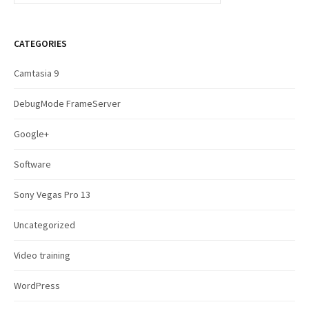
a
r
c
CATEGORIES
h
f
Camtasia 9
o
r
DebugMode FrameServer
:
Google+
Software
Sony Vegas Pro 13
Uncategorized
Video training
WordPress