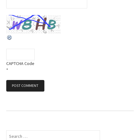
CAPTCHA Code
*
S
e