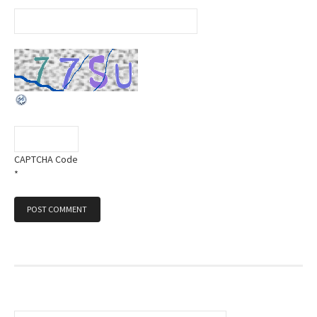
CAPTCHA Code
*
S