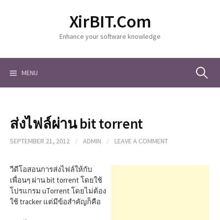
S
XirBIT.Com
k
i
Enhance your software knowledge
p
t
o
c
MENU
S
o
n
t
e
e
ส่งไฟล์ผ่าน bit torrent
n
a
t
SEPTEMBER 21, 2012
/
ADMIN
/
LEAVE A COMMENT
r
วีดีโอสอนการส่งไฟล์ให้กับ
เพื่อนๆ ผ่าน bit torrent โดยใช้
โปรแกรม uTorrent โดยไม่ต้อง
c
ใช้ tracker แต่มีข้อสำคัญก็คือ