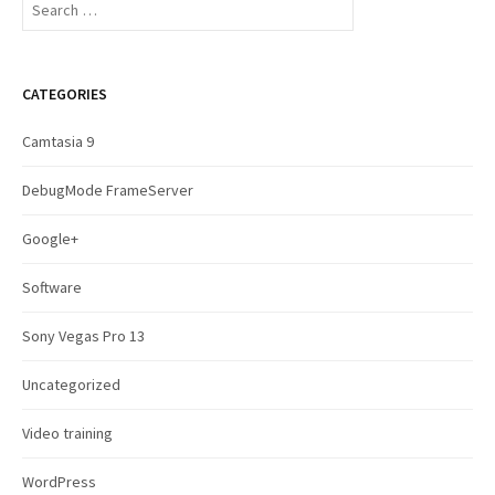
e
a
r
c
CATEGORIES
h
f
Camtasia 9
o
r
DebugMode FrameServer
:
Google+
Software
Sony Vegas Pro 13
Uncategorized
Video training
WordPress