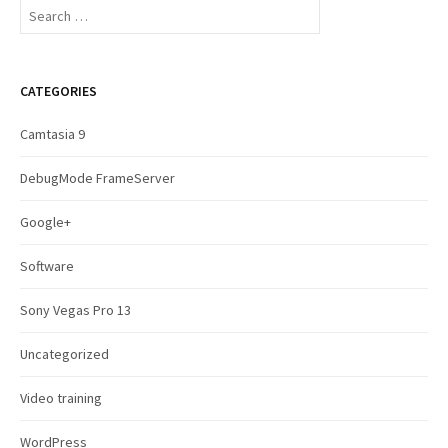
S
e
a
r
c
CATEGORIES
h
f
Camtasia 9
o
r
DebugMode FrameServer
:
Google+
Software
Sony Vegas Pro 13
Uncategorized
Video training
WordPress