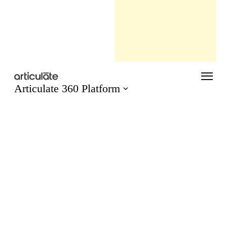
h
f
o
r
: