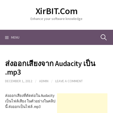
S
XirBIT.Com
k
i
Enhance your software knowledge
p
t
o
c
MENU
S
o
n
t
e
e
ส่งออกเสียงจาก Audacity เป็น
n
a
t
.mp3
DECEMBER 1, 2012
/
ADMIN
/
LEAVE A COMMENT
r
ส่งออกเสียงที่ตัดต่อใน Audacity
c
เป็นไฟล์เสียง ในตัวอย่างในคลิป
นี้ ส่งออกเป็นไฟล์ .mp3