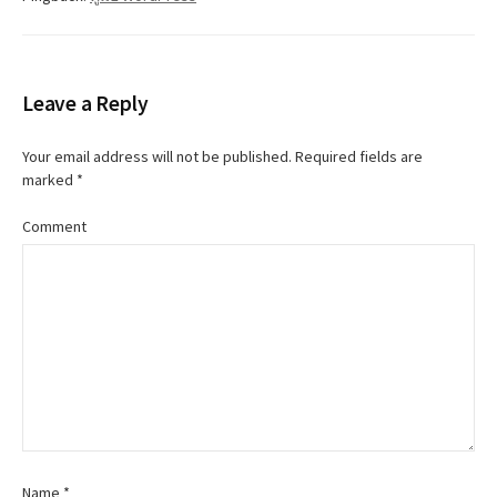
n
a
v
Leave a Reply
i
Your email address will not be published.
Required fields are
g
marked
*
a
Comment
t
i
o
n
Name
*