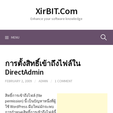
S
XirBIT.Com
k
i
Enhance your software knowledge
p
t
o
c
MENU
S
o
n
t
e
e
การตั้งสิทธิ์เข้าถึงไฟล์ใน
n
a
t
DirectAdmin
FEBRUARY 2, 2009
/
ADMIN
/
1 COMMENT
r
สิทธิ์การเข้าถึงไฟล์ (file
c
permission) นี้ เป็นปัญหาหนึ่งที่ผู้
ใช้ WordPress มือใหม่มักจะพบ
การกำหนดสิทธิ์การเข้าถึงไฟล์นี้