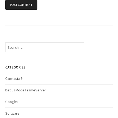
S
e
a
r
c
CATEGORIES
h
f
Camtasia 9
o
r
DebugMode FrameServer
:
Google+
Software