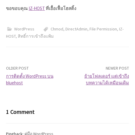
ขอขอบคุณ
IZ-HOST
ที่เอื้อเฟื้อโฮสติ้ง
WordPress
Chmod
,
DirectAdmin
,
File Permission
,
IZ-
HOST
,
สิทธิ์การเข้าถึงแฟ้ม
OLDER POST
NEWER POST
การติดตั้ง WordPress บน
ย้ายโฟลเดอร์ แต่เข้าถึง
bluehost
บทความได้เหมือนเดิม
P
o
s
1 Comment
t
Pingback:
คู่มือ WordPress