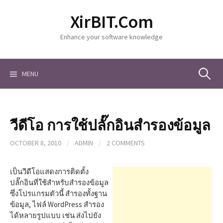
S
XirBIT.Com
k
i
Enhance your software knowledge
p
t
o
c
MENU
S
o
n
t
e
e
วีดีโอ การใช้ปลั๊กอินสำรองข้อมูล
n
a
t
OCTOBER 8, 2010
/
ADMIN
/
2 COMMENTS
r
เป็นวีดีโอแสดงการติดตั้ง
ปลั๊กอินที่ใช้สำหรับสำรองข้อมูล
ซึ่งโปรแกรมตัวนี้ สำรองทั้งฐาน
c
ข้อมูล, ไฟล์ WordPress สำรอง
ได้หลายรูปแบบ เช่น ส่งไปยัง