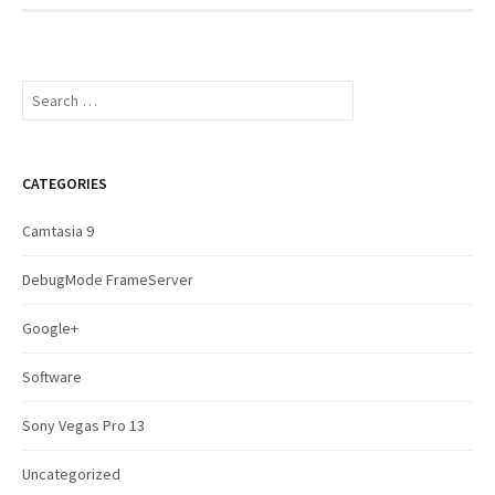
S
e
a
r
c
CATEGORIES
h
f
Camtasia 9
o
r
DebugMode FrameServer
:
Google+
Software
Sony Vegas Pro 13
Uncategorized