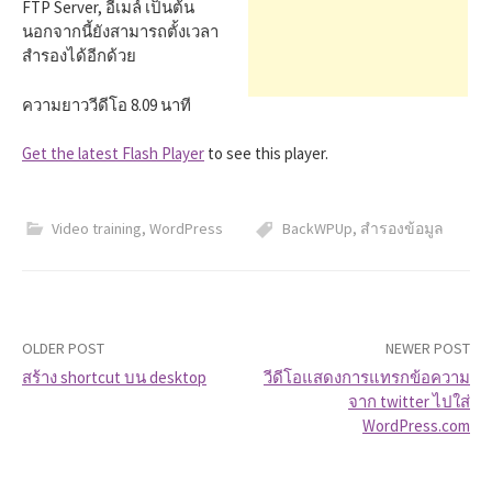
h
FTP Server, อีเมล์ เป็นต้น
นอกจากนี้ยังสามารถตั้งเวลา
สำรองได้อีกด้วย
f
ความยาววีดีโอ 8.09 นาที
o
Get the latest Flash Player
to see this player.
r
Video training
,
WordPress
BackWPUp
,
สำรองข้อมูล
:
OLDER POST
NEWER POST
สร้าง shortcut บน desktop
วีดีโอแสดงการแทรกข้อความ
จาก twitter ไปใส่
P
WordPress.com
o